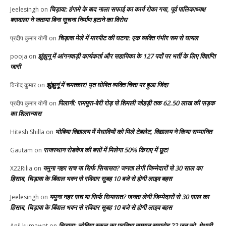
चिड़ावा: हंगामे के बाद नाला सफाई का कार्य रोका गया, पूर्व पालिकाध्यक्ष
Jeelesingh
on
बसवाला ने जताया बिना सूचना निर्माण हटाने का विरोध
चिड़ावा मेले में मारपीट की घटना: एक व्यक्ति गंभीर रूप से घायल
प्रदीप कुमार योगी
on
झुंझुनू में आंगनवाड़ी कार्यकर्ता और सहायिका के 127 पदों पर भर्ती के लिए विज्ञप्ति
pooja
on
जारी
झुंझुनूं में चमत्कार! मृत घोषित व्यक्ति चिता पर हुआ जिंदा
विनोद कुमार
on
पिलानी: रामपुरा-बेरी रोड़ से शिमली जोहड़ी तक 62.50 लाख की सड़क
प्रदीप कुमार योगी
on
का शिलान्यास
भोबिया विद्यालय में मेधावियों को मिले टेबलेट, विद्यालय ने किया सम्मानित
Hitesh Shilla
on
राजस्थान रोडवेज की बसों में मिलेगा 50% किराए में छूट!
Gautam
on
यमुना नहर सच या सिर्फ सियासत? जनता लेगी जिम्मेदारों से 30 साल का
X22Rilia
on
हिसाब, चिड़ावा के बिंवाल भवन से रविवार सुबह 10 बजे से होगी लाइव बहस
यमुना नहर सच या सिर्फ सियासत? जनता लेगी जिम्मेदारों से 30 साल का
Jeelesingh
on
हिसाब, चिड़ावा के बिंवाल भवन से रविवार सुबह 10 बजे से होगी लाइव बहस
चिड़ावा: लोहिया स्कूल का प्रतिभा सम्मान समारोह 22 जून को, मेधावी
Anil kumawat
on