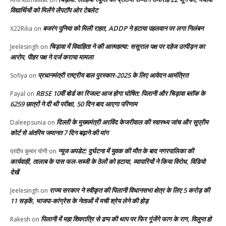
विद्यार्थियों को मिलेंगे लैपटॉप ओर टेबलेट
बजरंग पुनिया को मिली राहत, ADDP ने हटाया पहलवान पर लगा निलंबन
X22Rilia
on
चिड़ावा में विवाहिता ने की आत्महत्या: ससुराल पक्ष पर दहेज उत्पीड़न का
Jeelesingh
on
आरोप, पीहर पक्ष ने दर्ज कराया मामला
प्रधानमंत्री राष्ट्रीय बाल पुरस्कार-2025 के लिए आवेदन आमंत्रित
Sofiya
on
RBSE 10वीं बोर्ड का रिजल्ट आज होगा घोषित: पिलानी और चिड़ावा ब्लॉक के
Payal
on
6259 छात्रों ने दी थी परीक्षा, 50 दिन बाद आएगा परिणाम
दिल्ली के मुख्यमंत्री अरविंद केजरीवाल की स्वास्थ्य जांच और सुप्रीम
Daleepsunia
on
कोर्ट से अंतरिम जमानत 7 दिन बढ़ाने की मांग
न्यूज अपडेट: दुर्घटना में युवक की मौत के बाद नगरपालिका की
प्रदीप कुमार योगी
on
कार्यवाही, तालाब के पास फल-सब्जी के ठेलों को हटाया, व्यापारियों ने किया विरोध, विडियो
देखें
राज्य सरकार ने स्वीकृत की पिलानी विधानसभा क्षेत्र के लिए 5 करोड़ की
Jeelesingh
on
11 सड़कें, भाजपा-कांग्रेस के नेताओं में मची श्रेय लेने की होड़
पिलानी में महा शिवरात्रि से ढप्प की थाप पर फिर गूंजेंगे फाग के राग, विलुप्त हो
Rakesh
on