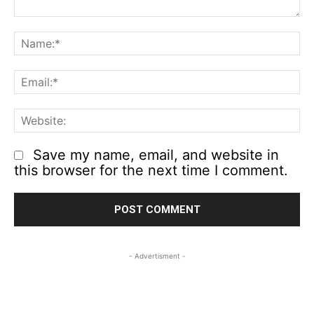
Comment:
N
Em
We
Save my name, email, and website in
this browser for the next time I comment.
- Advertisment -