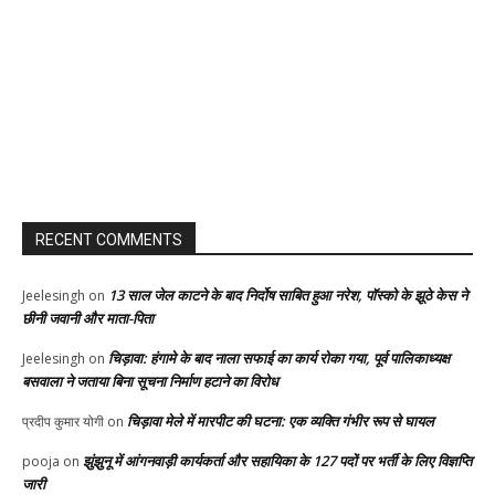
RECENT COMMENTS
13 साल जेल काटने के बाद निर्दोष साबित हुआ नरेश, पॉस्को के झूठे केस ने
Jeelesingh
on
छीनी जवानी और माता-पिता
चिड़ावा: हंगामे के बाद नाला सफाई का कार्य रोका गया, पूर्व पालिकाध्यक्ष
Jeelesingh
on
बसवाला ने जताया बिना सूचना निर्माण हटाने का विरोध
चिड़ावा मेले में मारपीट की घटना: एक व्यक्ति गंभीर रूप से घायल
प्रदीप कुमार योगी
on
झुंझुनू में आंगनवाड़ी कार्यकर्ता और सहायिका के 127 पदों पर भर्ती के लिए विज्ञप्ति
pooja
on
जारी