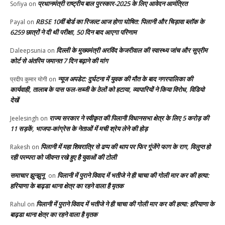
प्रधानमंत्री राष्ट्रीय बाल पुरस्कार-2025 के लिए आवेदन आमंत्रित
Sofiya
on
RBSE 10वीं बोर्ड का रिजल्ट आज होगा घोषित: पिलानी और चिड़ावा ब्लॉक के
Payal
on
6259 छात्रों ने दी थी परीक्षा, 50 दिन बाद आएगा परिणाम
दिल्ली के मुख्यमंत्री अरविंद केजरीवाल की स्वास्थ्य जांच और सुप्रीम
Daleepsunia
on
कोर्ट से अंतरिम जमानत 7 दिन बढ़ाने की मांग
न्यूज अपडेट: दुर्घटना में युवक की मौत के बाद नगरपालिका की
प्रदीप कुमार योगी
on
कार्यवाही, तालाब के पास फल-सब्जी के ठेलों को हटाया, व्यापारियों ने किया विरोध, विडियो
देखें
राज्य सरकार ने स्वीकृत की पिलानी विधानसभा क्षेत्र के लिए 5 करोड़ की
Jeelesingh
on
11 सड़कें, भाजपा-कांग्रेस के नेताओं में मची श्रेय लेने की होड़
पिलानी में महा शिवरात्रि से ढप्प की थाप पर फिर गूंजेंगे फाग के राग, विलुप्त हो
Rakesh
on
रही परम्परा को जीवन्त रखे हुए है युवाओं की टोली
समाचार झुन्झुनू
पिलानी में पुराने विवाद में भतीजे ने ही चाचा की गोली मार कर की हत्या:
on
हरियाणा के बाढ़डा थाना क्षेत्र का रहने वाला है मृतक
पिलानी में पुराने विवाद में भतीजे ने ही चाचा की गोली मार कर की हत्या: हरियाणा के
Rahul
on
बाढ़डा थाना क्षेत्र का रहने वाला है मृतक