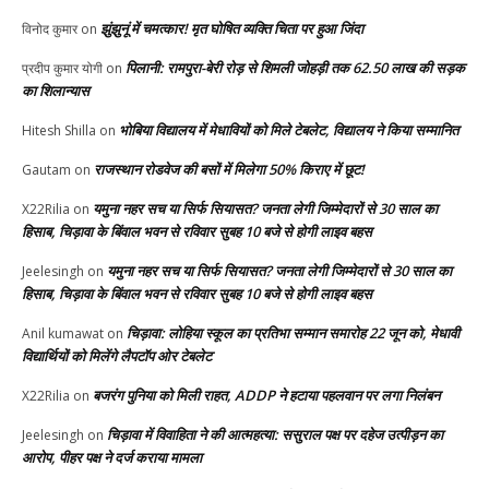
झुंझुनूं में चमत्कार! मृत घोषित व्यक्ति चिता पर हुआ जिंदा
विनोद कुमार
on
पिलानी: रामपुरा-बेरी रोड़ से शिमली जोहड़ी तक 62.50 लाख की सड़क
प्रदीप कुमार योगी
on
का शिलान्यास
भोबिया विद्यालय में मेधावियों को मिले टेबलेट, विद्यालय ने किया सम्मानित
Hitesh Shilla
on
राजस्थान रोडवेज की बसों में मिलेगा 50% किराए में छूट!
Gautam
on
यमुना नहर सच या सिर्फ सियासत? जनता लेगी जिम्मेदारों से 30 साल का
X22Rilia
on
हिसाब, चिड़ावा के बिंवाल भवन से रविवार सुबह 10 बजे से होगी लाइव बहस
यमुना नहर सच या सिर्फ सियासत? जनता लेगी जिम्मेदारों से 30 साल का
Jeelesingh
on
हिसाब, चिड़ावा के बिंवाल भवन से रविवार सुबह 10 बजे से होगी लाइव बहस
चिड़ावा: लोहिया स्कूल का प्रतिभा सम्मान समारोह 22 जून को, मेधावी
Anil kumawat
on
विद्यार्थियों को मिलेंगे लैपटॉप ओर टेबलेट
बजरंग पुनिया को मिली राहत, ADDP ने हटाया पहलवान पर लगा निलंबन
X22Rilia
on
चिड़ावा में विवाहिता ने की आत्महत्या: ससुराल पक्ष पर दहेज उत्पीड़न का
Jeelesingh
on
आरोप, पीहर पक्ष ने दर्ज कराया मामला