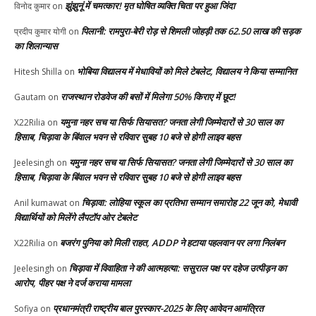
झुंझुनूं में चमत्कार! मृत घोषित व्यक्ति चिता पर हुआ जिंदा
विनोद कुमार
on
पिलानी: रामपुरा-बेरी रोड़ से शिमली जोहड़ी तक 62.50 लाख की सड़क
प्रदीप कुमार योगी
on
का शिलान्यास
भोबिया विद्यालय में मेधावियों को मिले टेबलेट, विद्यालय ने किया सम्मानित
Hitesh Shilla
on
राजस्थान रोडवेज की बसों में मिलेगा 50% किराए में छूट!
Gautam
on
यमुना नहर सच या सिर्फ सियासत? जनता लेगी जिम्मेदारों से 30 साल का
X22Rilia
on
हिसाब, चिड़ावा के बिंवाल भवन से रविवार सुबह 10 बजे से होगी लाइव बहस
यमुना नहर सच या सिर्फ सियासत? जनता लेगी जिम्मेदारों से 30 साल का
Jeelesingh
on
हिसाब, चिड़ावा के बिंवाल भवन से रविवार सुबह 10 बजे से होगी लाइव बहस
चिड़ावा: लोहिया स्कूल का प्रतिभा सम्मान समारोह 22 जून को, मेधावी
Anil kumawat
on
विद्यार्थियों को मिलेंगे लैपटॉप ओर टेबलेट
बजरंग पुनिया को मिली राहत, ADDP ने हटाया पहलवान पर लगा निलंबन
X22Rilia
on
चिड़ावा में विवाहिता ने की आत्महत्या: ससुराल पक्ष पर दहेज उत्पीड़न का
Jeelesingh
on
आरोप, पीहर पक्ष ने दर्ज कराया मामला
प्रधानमंत्री राष्ट्रीय बाल पुरस्कार-2025 के लिए आवेदन आमंत्रित
Sofiya
on