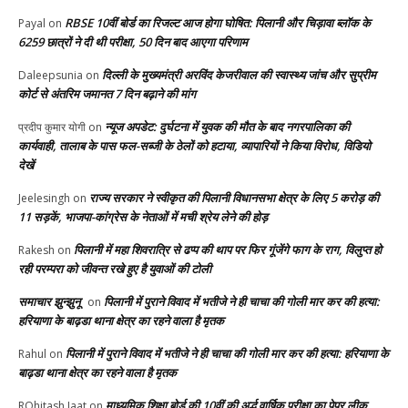
RBSE 10वीं बोर्ड का रिजल्ट आज होगा घोषित: पिलानी और चिड़ावा ब्लॉक के
Payal
on
6259 छात्रों ने दी थी परीक्षा, 50 दिन बाद आएगा परिणाम
दिल्ली के मुख्यमंत्री अरविंद केजरीवाल की स्वास्थ्य जांच और सुप्रीम
Daleepsunia
on
कोर्ट से अंतरिम जमानत 7 दिन बढ़ाने की मांग
न्यूज अपडेट: दुर्घटना में युवक की मौत के बाद नगरपालिका की
प्रदीप कुमार योगी
on
कार्यवाही, तालाब के पास फल-सब्जी के ठेलों को हटाया, व्यापारियों ने किया विरोध, विडियो
देखें
राज्य सरकार ने स्वीकृत की पिलानी विधानसभा क्षेत्र के लिए 5 करोड़ की
Jeelesingh
on
11 सड़कें, भाजपा-कांग्रेस के नेताओं में मची श्रेय लेने की होड़
पिलानी में महा शिवरात्रि से ढप्प की थाप पर फिर गूंजेंगे फाग के राग, विलुप्त हो
Rakesh
on
रही परम्परा को जीवन्त रखे हुए है युवाओं की टोली
समाचार झुन्झुनू
पिलानी में पुराने विवाद में भतीजे ने ही चाचा की गोली मार कर की हत्या:
on
हरियाणा के बाढ़डा थाना क्षेत्र का रहने वाला है मृतक
पिलानी में पुराने विवाद में भतीजे ने ही चाचा की गोली मार कर की हत्या: हरियाणा के
Rahul
on
बाढ़डा थाना क्षेत्र का रहने वाला है मृतक
माध्यमिक शिक्षा बोर्ड की 10वीं की अर्द्ध वार्षिक परीक्षा का पेपर लीक,
ROhitash Jaat
on