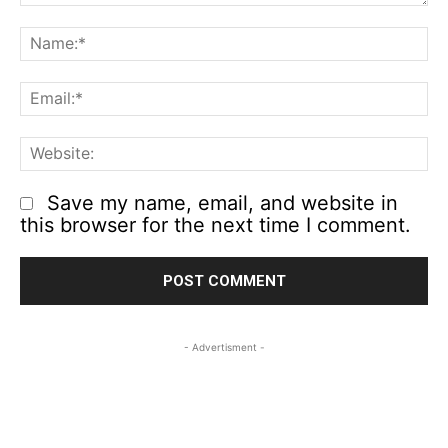
Comment:
N
Em
We
Save my name, email, and website in
this browser for the next time I comment.
- Advertisment -