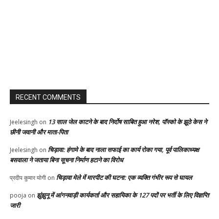
RECENT COMMENTS
13 साल जेल काटने के बाद निर्दोष साबित हुआ नरेश, पॉस्को के झूठे केस ने
Jeelesingh
on
छीनी जवानी और माता-पिता
चिड़ावा: हंगामे के बाद नाला सफाई का कार्य रोका गया, पूर्व पालिकाध्यक्ष
Jeelesingh
on
बसवाला ने जताया बिना सूचना निर्माण हटाने का विरोध
चिड़ावा मेले में मारपीट की घटना: एक व्यक्ति गंभीर रूप से घायल
प्रदीप कुमार योगी
on
झुंझुनू में आंगनवाड़ी कार्यकर्ता और सहायिका के 127 पदों पर भर्ती के लिए विज्ञप्ति
pooja
on
जारी