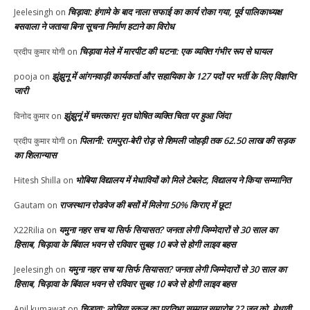
चिड़ावा: हंगामे के बाद नाला सफाई का कार्य रोका गया, पूर्व पालिकाध्यक्ष
Jeelesingh
on
बसवाला ने जताया बिना सूचना निर्माण हटाने का विरोध
चिड़ावा मेले में मारपीट की घटना: एक व्यक्ति गंभीर रूप से घायल
प्रदीप कुमार योगी
on
झुंझुनू में आंगनवाड़ी कार्यकर्ता और सहायिका के 127 पदों पर भर्ती के लिए विज्ञप्ति
pooja
on
जारी
झुंझुनूं में चमत्कार! मृत घोषित व्यक्ति चिता पर हुआ जिंदा
विनोद कुमार
on
पिलानी: रामपुरा-बेरी रोड़ से शिमली जोहड़ी तक 62.50 लाख की सड़क
प्रदीप कुमार योगी
on
का शिलान्यास
भोबिया विद्यालय में मेधावियों को मिले टेबलेट, विद्यालय ने किया सम्मानित
Hitesh Shilla
on
राजस्थान रोडवेज की बसों में मिलेगा 50% किराए में छूट!
Gautam
on
यमुना नहर सच या सिर्फ सियासत? जनता लेगी जिम्मेदारों से 30 साल का
X22Rilia
on
हिसाब, चिड़ावा के बिंवाल भवन से रविवार सुबह 10 बजे से होगी लाइव बहस
यमुना नहर सच या सिर्फ सियासत? जनता लेगी जिम्मेदारों से 30 साल का
Jeelesingh
on
हिसाब, चिड़ावा के बिंवाल भवन से रविवार सुबह 10 बजे से होगी लाइव बहस
चिड़ावा: लोहिया स्कूल का प्रतिभा सम्मान समारोह 22 जून को, मेधावी
Anil kumawat
on