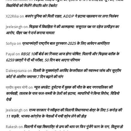
विद्यार्थियों को मिलेंगे लैपटॉप ओर टेबलेट
बजरंग पुनिया को मिली राहत, ADDP ने हटाया पहलवान पर लगा निलंबन
X22Rilia
on
चिड़ावा में विवाहिता ने की आत्महत्या: ससुराल पक्ष पर दहेज उत्पीड़न का
Jeelesingh
on
आरोप, पीहर पक्ष ने दर्ज कराया मामला
प्रधानमंत्री राष्ट्रीय बाल पुरस्कार-2025 के लिए आवेदन आमंत्रित
Sofiya
on
RBSE 10वीं बोर्ड का रिजल्ट आज होगा घोषित: पिलानी और चिड़ावा ब्लॉक के
Payal
on
6259 छात्रों ने दी थी परीक्षा, 50 दिन बाद आएगा परिणाम
दिल्ली के मुख्यमंत्री अरविंद केजरीवाल की स्वास्थ्य जांच और सुप्रीम
Daleepsunia
on
कोर्ट से अंतरिम जमानत 7 दिन बढ़ाने की मांग
न्यूज अपडेट: दुर्घटना में युवक की मौत के बाद नगरपालिका की
प्रदीप कुमार योगी
on
कार्यवाही, तालाब के पास फल-सब्जी के ठेलों को हटाया, व्यापारियों ने किया विरोध, विडियो
देखें
राज्य सरकार ने स्वीकृत की पिलानी विधानसभा क्षेत्र के लिए 5 करोड़ की
Jeelesingh
on
11 सड़कें, भाजपा-कांग्रेस के नेताओं में मची श्रेय लेने की होड़
पिलानी में महा शिवरात्रि से ढप्प की थाप पर फिर गूंजेंगे फाग के राग, विलुप्त हो
Rakesh
on