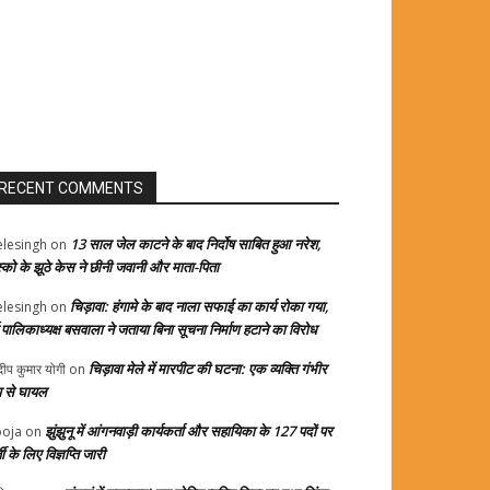
RECENT COMMENTS
13 साल जेल काटने के बाद निर्दोष साबित हुआ नरेश,
elesingh
on
स्को के झूठे केस ने छीनी जवानी और माता-पिता
चिड़ावा: हंगामे के बाद नाला सफाई का कार्य रोका गया,
elesingh
on
्व पालिकाध्यक्ष बसवाला ने जताया बिना सूचना निर्माण हटाने का विरोध
चिड़ावा मेले में मारपीट की घटना: एक व्यक्ति गंभीर
दीप कुमार योगी
on
प से घायल
झुंझुनू में आंगनवाड़ी कार्यकर्ता और सहायिका के 127 पदों पर
oja
on
ती के लिए विज्ञप्ति जारी