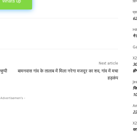
Whats up
विन
प्र
62
Hi
ने
G
X2
Next article
30
हो
ुप्पी
बामनवास गांव के तालाब में मिला नरेगा मजदूर का शव, गांव में मचा
हड़कंप
Je
जि
10
 Advertisemen's -
An
22 
X2
पर