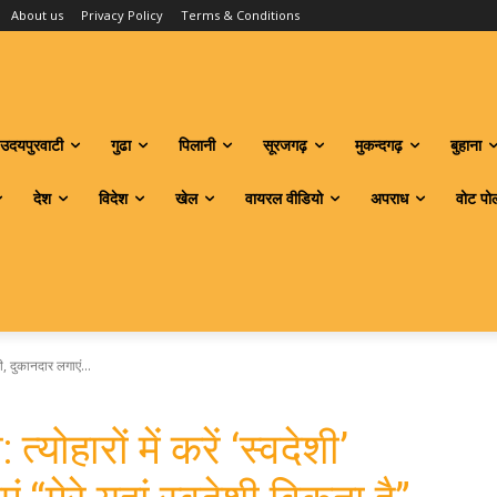
About us
Privacy Policy
Terms & Conditions
उदयपुरवाटी
गुढा
पिलानी
सूरजगढ़
मुकन्दगढ़
बुहाना
देश
विदेश
खेल
वायरल वीडियो
अपराध
वोट पो
री, दुकानदार लगाएं...
्योहारों में करें ‘स्वदेशी’