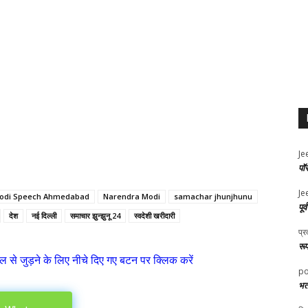
Je
पॉ
Je
odi Speech Ahmedabad
Narendra Modi
samachar jhunjhunu
पूर
देश
नई दिल्ली
समाचार झुन्झुनू 24
स्वदेशी खरीदारी
प्र
रू
ल से जुड़ने के लिए नीचे दिए गए बटन पर क्लिक करें
po
भर्