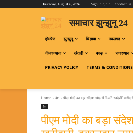
Thursday, August 6, 2026
Sign in / Join
Contact us
समाचार झुन्झुनू 24
होमपेज
झुन्झुनू
चिड़ावा
नवलगढ़
नीमकाथाना
खेतड़ी
बगड़
राजस्थान
PRIVACY POLICY
TERMS & CONDITIONS
Home
देश
पीएम मोदी का बड़ा संदेश: त्योहारों में करें 'स्वदेशी' खरीदा
देश
पीएम मोदी का बड़ा संदेश: त