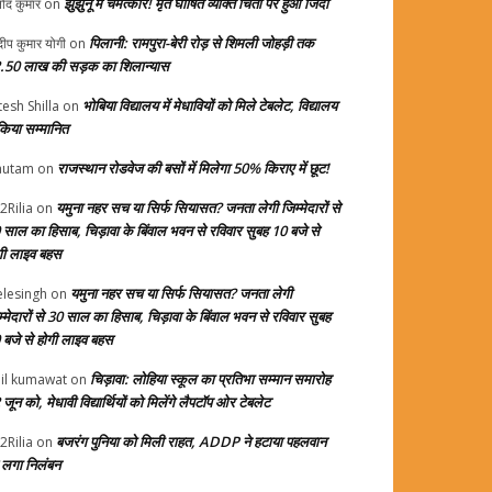
झुंझुनूं में चमत्कार! मृत घोषित व्यक्ति चिता पर हुआ जिंदा
ोद कुमार
on
पिलानी: रामपुरा-बेरी रोड़ से शिमली जोहड़ी तक
दीप कुमार योगी
on
.50 लाख की सड़क का शिलान्यास
भोबिया विद्यालय में मेधावियों को मिले टेबलेट, विद्यालय
tesh Shilla
on
 किया सम्मानित
राजस्थान रोडवेज की बसों में मिलेगा 50% किराए में छूट!
autam
on
यमुना नहर सच या सिर्फ सियासत? जनता लेगी जिम्मेदारों से
2Rilia
on
 साल का हिसाब, चिड़ावा के बिंवाल भवन से रविवार सुबह 10 बजे से
गी लाइव बहस
यमुना नहर सच या सिर्फ सियासत? जनता लेगी
elesingh
on
म्मेदारों से 30 साल का हिसाब, चिड़ावा के बिंवाल भवन से रविवार सुबह
 बजे से होगी लाइव बहस
चिड़ावा: लोहिया स्कूल का प्रतिभा सम्मान समारोह
il kumawat
on
जून को, मेधावी विद्यार्थियों को मिलेंगे लैपटॉप ओर टेबलेट
बजरंग पुनिया को मिली राहत, ADDP ने हटाया पहलवान
2Rilia
on
 लगा निलंबन