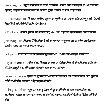
यमुना नहर सच या सिर्फ सियासत? जनता लेगी जिम्मेदारों से 30 साल का
Jeelesingh
on
हिसाब, चिड़ावा के बिंवाल भवन से रविवार सुबह 10 बजे से होगी लाइव बहस
चिड़ावा: लोहिया स्कूल का प्रतिभा सम्मान समारोह 22 जून को, मेधावी
Anil kumawat
on
विद्यार्थियों को मिलेंगे लैपटॉप ओर टेबलेट
बजरंग पुनिया को मिली राहत, ADDP ने हटाया पहलवान पर लगा निलंबन
X22Rilia
on
चिड़ावा में विवाहिता ने की आत्महत्या: ससुराल पक्ष पर दहेज उत्पीड़न का
Jeelesingh
on
आरोप, पीहर पक्ष ने दर्ज कराया मामला
प्रधानमंत्री राष्ट्रीय बाल पुरस्कार-2025 के लिए आवेदन आमंत्रित
Sofiya
on
RBSE 10वीं बोर्ड का रिजल्ट आज होगा घोषित: पिलानी और चिड़ावा ब्लॉक के
Payal
on
6259 छात्रों ने दी थी परीक्षा, 50 दिन बाद आएगा परिणाम
दिल्ली के मुख्यमंत्री अरविंद केजरीवाल की स्वास्थ्य जांच और सुप्रीम
Daleepsunia
on
कोर्ट से अंतरिम जमानत 7 दिन बढ़ाने की मांग
न्यूज अपडेट: दुर्घटना में युवक की मौत के बाद नगरपालिका की
प्रदीप कुमार योगी
on
कार्यवाही, तालाब के पास फल-सब्जी के ठेलों को हटाया, व्यापारियों ने किया विरोध, विडियो
देखें