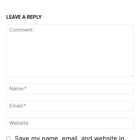
LEAVE A REPLY
Comment:
N
Em
We
Save my name, email, and website in