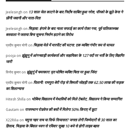
13 साल जेल काटने के बाद निर्दोष साबित हुआ नरेश, पॉस्को के झूठे केस ने
Jeelesingh
on
छीनी जवानी और माता-पिता
चिड़ावा: हंगामे के बाद नाला सफाई का कार्य रोका गया, पूर्व पालिकाध्यक्ष
Jeelesingh
on
बसवाला ने जताया बिना सूचना निर्माण हटाने का विरोध
चिड़ावा मेले में मारपीट की घटना: एक व्यक्ति गंभीर रूप से घायल
प्रदीप कुमार योगी
on
झुंझुनू में आंगनवाड़ी कार्यकर्ता और सहायिका के 127 पदों पर भर्ती के लिए विज्ञप्ति
pooja
on
जारी
झुंझुनूं में चमत्कार! मृत घोषित व्यक्ति चिता पर हुआ जिंदा
विनोद कुमार
on
पिलानी: रामपुरा-बेरी रोड़ से शिमली जोहड़ी तक 62.50 लाख की सड़क
प्रदीप कुमार योगी
on
का शिलान्यास
भोबिया विद्यालय में मेधावियों को मिले टेबलेट, विद्यालय ने किया सम्मानित
Hitesh Shilla
on
राजस्थान रोडवेज की बसों में मिलेगा 50% किराए में छूट!
Gautam
on
यमुना नहर सच या सिर्फ सियासत? जनता लेगी जिम्मेदारों से 30 साल का
X22Rilia
on
हिसाब, चिड़ावा के बिंवाल भवन से रविवार सुबह 10 बजे से होगी लाइव बहस