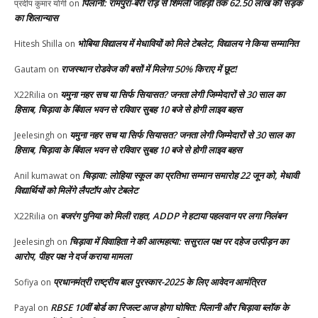
पिलानी: रामपुरा-बेरी रोड़ से शिमली जोहड़ी तक 62.50 लाख की सड़क
प्रदीप कुमार योगी
on
का शिलान्यास
भोबिया विद्यालय में मेधावियों को मिले टेबलेट, विद्यालय ने किया सम्मानित
Hitesh Shilla
on
राजस्थान रोडवेज की बसों में मिलेगा 50% किराए में छूट!
Gautam
on
यमुना नहर सच या सिर्फ सियासत? जनता लेगी जिम्मेदारों से 30 साल का
X22Rilia
on
हिसाब, चिड़ावा के बिंवाल भवन से रविवार सुबह 10 बजे से होगी लाइव बहस
यमुना नहर सच या सिर्फ सियासत? जनता लेगी जिम्मेदारों से 30 साल का
Jeelesingh
on
हिसाब, चिड़ावा के बिंवाल भवन से रविवार सुबह 10 बजे से होगी लाइव बहस
चिड़ावा: लोहिया स्कूल का प्रतिभा सम्मान समारोह 22 जून को, मेधावी
Anil kumawat
on
विद्यार्थियों को मिलेंगे लैपटॉप ओर टेबलेट
बजरंग पुनिया को मिली राहत, ADDP ने हटाया पहलवान पर लगा निलंबन
X22Rilia
on
चिड़ावा में विवाहिता ने की आत्महत्या: ससुराल पक्ष पर दहेज उत्पीड़न का
Jeelesingh
on
आरोप, पीहर पक्ष ने दर्ज कराया मामला
प्रधानमंत्री राष्ट्रीय बाल पुरस्कार-2025 के लिए आवेदन आमंत्रित
Sofiya
on
RBSE 10वीं बोर्ड का रिजल्ट आज होगा घोषित: पिलानी और चिड़ावा ब्लॉक के
Payal
on