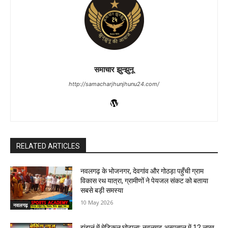
समाचार झुन्झुनू
http://samacharjhunjhunu24.com/
RELATED ARTICLES
नवलगढ़ के भोजनगर, देवगांव और गोठड़ा पहुँची ग्राम
विकास रथ यात्रा, ग्रामीणों ने पेयजल संकट को बताया
सबसे बड़ी समस्या
10 May 2026
नवलगढ़
झुंझुनूं में मेडिकल घोटाला: नवलगढ़ अस्पताल में 12 लाख