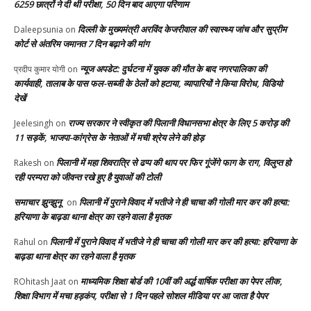
6259 छात्रों ने दी थी परीक्षा, 50 दिन बाद आएगा परिणाम
दिल्ली के मुख्यमंत्री अरविंद केजरीवाल की स्वास्थ्य जांच और सुप्रीम
Daleepsunia
on
कोर्ट से अंतरिम जमानत 7 दिन बढ़ाने की मांग
न्यूज अपडेट: दुर्घटना में युवक की मौत के बाद नगरपालिका की
प्रदीप कुमार योगी
on
कार्यवाही, तालाब के पास फल-सब्जी के ठेलों को हटाया, व्यापारियों ने किया विरोध, विडियो
देखें
राज्य सरकार ने स्वीकृत की पिलानी विधानसभा क्षेत्र के लिए 5 करोड़ की
Jeelesingh
on
11 सड़कें, भाजपा-कांग्रेस के नेताओं में मची श्रेय लेने की होड़
पिलानी में महा शिवरात्रि से ढप्प की थाप पर फिर गूंजेंगे फाग के राग, विलुप्त हो
Rakesh
on
रही परम्परा को जीवन्त रखे हुए है युवाओं की टोली
समाचार झुन्झुनू
पिलानी में पुराने विवाद में भतीजे ने ही चाचा की गोली मार कर की हत्या:
on
हरियाणा के बाढ़डा थाना क्षेत्र का रहने वाला है मृतक
पिलानी में पुराने विवाद में भतीजे ने ही चाचा की गोली मार कर की हत्या: हरियाणा के
Rahul
on
बाढ़डा थाना क्षेत्र का रहने वाला है मृतक
माध्यमिक शिक्षा बोर्ड की 10वीं की अर्द्ध वार्षिक परीक्षा का पेपर लीक,
ROhitash Jaat
on
शिक्षा विभाग में मचा हड़कंप, परीक्षा से 1 दिन पहले सोशल मीडिया पर आ जाता है पेपर