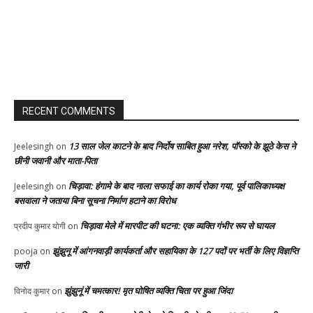
RECENT COMMENTS
13 साल जेल काटने के बाद निर्दोष साबित हुआ नरेश, पॉस्को के झूठे केस ने
Jeelesingh
on
छीनी जवानी और माता-पिता
चिड़ावा: हंगामे के बाद नाला सफाई का कार्य रोका गया, पूर्व पालिकाध्यक्ष
Jeelesingh
on
बसवाला ने जताया बिना सूचना निर्माण हटाने का विरोध
चिड़ावा मेले में मारपीट की घटना: एक व्यक्ति गंभीर रूप से घायल
प्रदीप कुमार योगी
on
झुंझुनू में आंगनवाड़ी कार्यकर्ता और सहायिका के 127 पदों पर भर्ती के लिए विज्ञप्ति
pooja
on
जारी
झुंझुनूं में चमत्कार! मृत घोषित व्यक्ति चिता पर हुआ जिंदा
विनोद कुमार
on