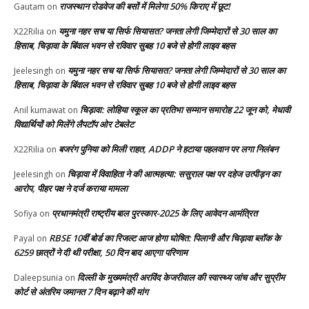
राजस्थान रोडवेज की बसों में मिलेगा 50% किराए में छूट!
Gautam
on
यमुना नहर सच या सिर्फ सियासत? जनता लेगी जिम्मेदारों से 30 साल का
X22Rilia
on
हिसाब, चिड़ावा के बिंवाल भवन से रविवार सुबह 10 बजे से होगी लाइव बहस
यमुना नहर सच या सिर्फ सियासत? जनता लेगी जिम्मेदारों से 30 साल का
Jeelesingh
on
हिसाब, चिड़ावा के बिंवाल भवन से रविवार सुबह 10 बजे से होगी लाइव बहस
चिड़ावा: लोहिया स्कूल का प्रतिभा सम्मान समारोह 22 जून को, मेधावी
Anil kumawat
on
विद्यार्थियों को मिलेंगे लैपटॉप ओर टेबलेट
बजरंग पुनिया को मिली राहत, ADDP ने हटाया पहलवान पर लगा निलंबन
X22Rilia
on
चिड़ावा में विवाहिता ने की आत्महत्या: ससुराल पक्ष पर दहेज उत्पीड़न का
Jeelesingh
on
आरोप, पीहर पक्ष ने दर्ज कराया मामला
प्रधानमंत्री राष्ट्रीय बाल पुरस्कार-2025 के लिए आवेदन आमंत्रित
Sofiya
on
RBSE 10वीं बोर्ड का रिजल्ट आज होगा घोषित: पिलानी और चिड़ावा ब्लॉक के
Payal
on
6259 छात्रों ने दी थी परीक्षा, 50 दिन बाद आएगा परिणाम
दिल्ली के मुख्यमंत्री अरविंद केजरीवाल की स्वास्थ्य जांच और सुप्रीम
Daleepsunia
on
कोर्ट से अंतरिम जमानत 7 दिन बढ़ाने की मांग