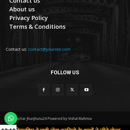
Contact us
About us
Privacy Policy
Terms & Conditions
Contact us:
contact@yoursite.com
FOLLOW US
© Samachar Jhunjhunu24 Powered by Vishal Mahmia
Contact us
About us
Privacy Policy
Terms & Conditions