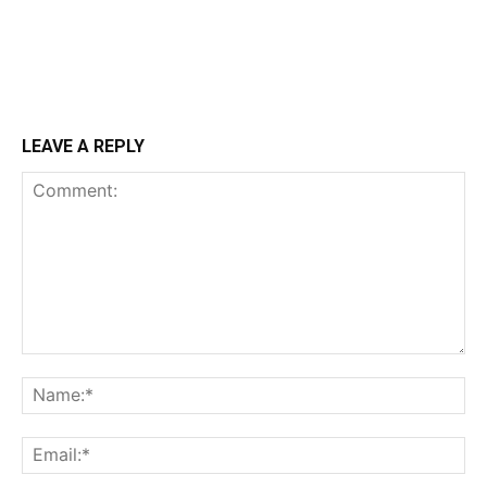
LEAVE A REPLY
Comment:
N
Em