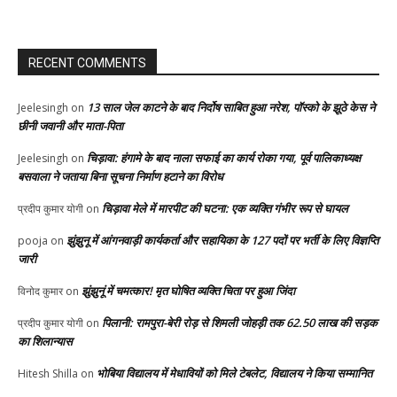
RECENT COMMENTS
13 साल जेल काटने के बाद निर्दोष साबित हुआ नरेश, पॉस्को के झूठे केस ने
Jeelesingh
on
छीनी जवानी और माता-पिता
चिड़ावा: हंगामे के बाद नाला सफाई का कार्य रोका गया, पूर्व पालिकाध्यक्ष
Jeelesingh
on
बसवाला ने जताया बिना सूचना निर्माण हटाने का विरोध
चिड़ावा मेले में मारपीट की घटना: एक व्यक्ति गंभीर रूप से घायल
प्रदीप कुमार योगी
on
झुंझुनू में आंगनवाड़ी कार्यकर्ता और सहायिका के 127 पदों पर भर्ती के लिए विज्ञप्ति
pooja
on
जारी
झुंझुनूं में चमत्कार! मृत घोषित व्यक्ति चिता पर हुआ जिंदा
विनोद कुमार
on
पिलानी: रामपुरा-बेरी रोड़ से शिमली जोहड़ी तक 62.50 लाख की सड़क
प्रदीप कुमार योगी
on
का शिलान्यास
भोबिया विद्यालय में मेधावियों को मिले टेबलेट, विद्यालय ने किया सम्मानित
Hitesh Shilla
on