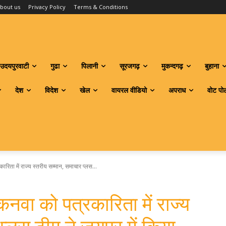
bout us
Privacy Policy
Terms & Conditions
उदयपुरवाटी
गुढा
पिलानी
सूरजगढ़
मुकन्दगढ़
बुहाना
देश
विदेश
खेल
वायरल वीडियो
अपराध
वोट पो
िता में राज्य स्तरीय सम्मान, समाचार प्लस...
नवा को पत्रकारिता में राज्य