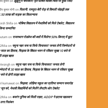
झुंझुनूं में चमत्कार! मृत घोषित व्यक्ति चिता पर हुआ जिंदा
ोद कुमार
on
पिलानी: रामपुरा-बेरी रोड़ से शिमली जोहड़ी तक
दीप कुमार योगी
on
.50 लाख की सड़क का शिलान्यास
भोबिया विद्यालय में मेधावियों को मिले टेबलेट, विद्यालय
tesh Shilla
on
 किया सम्मानित
राजस्थान रोडवेज की बसों में मिलेगा 50% किराए में छूट!
autam
on
यमुना नहर सच या सिर्फ सियासत? जनता लेगी जिम्मेदारों से
2Rilia
on
 साल का हिसाब, चिड़ावा के बिंवाल भवन से रविवार सुबह 10 बजे से
गी लाइव बहस
यमुना नहर सच या सिर्फ सियासत? जनता लेगी
elesingh
on
म्मेदारों से 30 साल का हिसाब, चिड़ावा के बिंवाल भवन से रविवार सुबह
 बजे से होगी लाइव बहस
चिड़ावा: लोहिया स्कूल का प्रतिभा सम्मान समारोह
il kumawat
on
जून को, मेधावी विद्यार्थियों को मिलेंगे लैपटॉप ओर टेबलेट
बजरंग पुनिया को मिली राहत, ADDP ने हटाया पहलवान
2Rilia
on
 लगा निलंबन