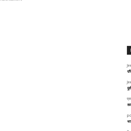
Je
पॉ
Je
पूर
प्र
रू
po
भर्