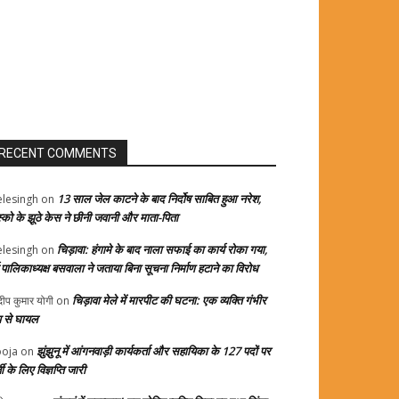
RECENT COMMENTS
13 साल जेल काटने के बाद निर्दोष साबित हुआ नरेश,
elesingh
on
स्को के झूठे केस ने छीनी जवानी और माता-पिता
चिड़ावा: हंगामे के बाद नाला सफाई का कार्य रोका गया,
elesingh
on
्व पालिकाध्यक्ष बसवाला ने जताया बिना सूचना निर्माण हटाने का विरोध
चिड़ावा मेले में मारपीट की घटना: एक व्यक्ति गंभीर
दीप कुमार योगी
on
प से घायल
झुंझुनू में आंगनवाड़ी कार्यकर्ता और सहायिका के 127 पदों पर
oja
on
ती के लिए विज्ञप्ति जारी