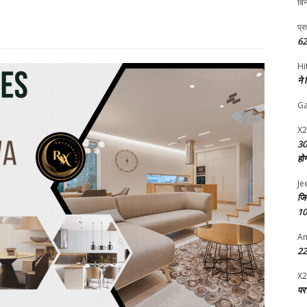
विन
प्र
62
Hi
ने
G
X2
30
हो
Je
जि
10
An
22 
X2
पर