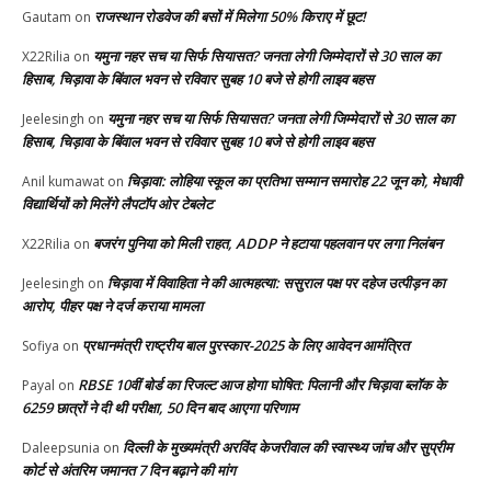
राजस्थान रोडवेज की बसों में मिलेगा 50% किराए में छूट!
Gautam
on
यमुना नहर सच या सिर्फ सियासत? जनता लेगी जिम्मेदारों से 30 साल का
X22Rilia
on
हिसाब, चिड़ावा के बिंवाल भवन से रविवार सुबह 10 बजे से होगी लाइव बहस
यमुना नहर सच या सिर्फ सियासत? जनता लेगी जिम्मेदारों से 30 साल का
Jeelesingh
on
हिसाब, चिड़ावा के बिंवाल भवन से रविवार सुबह 10 बजे से होगी लाइव बहस
चिड़ावा: लोहिया स्कूल का प्रतिभा सम्मान समारोह 22 जून को, मेधावी
Anil kumawat
on
विद्यार्थियों को मिलेंगे लैपटॉप ओर टेबलेट
बजरंग पुनिया को मिली राहत, ADDP ने हटाया पहलवान पर लगा निलंबन
X22Rilia
on
चिड़ावा में विवाहिता ने की आत्महत्या: ससुराल पक्ष पर दहेज उत्पीड़न का
Jeelesingh
on
आरोप, पीहर पक्ष ने दर्ज कराया मामला
प्रधानमंत्री राष्ट्रीय बाल पुरस्कार-2025 के लिए आवेदन आमंत्रित
Sofiya
on
RBSE 10वीं बोर्ड का रिजल्ट आज होगा घोषित: पिलानी और चिड़ावा ब्लॉक के
Payal
on
6259 छात्रों ने दी थी परीक्षा, 50 दिन बाद आएगा परिणाम
दिल्ली के मुख्यमंत्री अरविंद केजरीवाल की स्वास्थ्य जांच और सुप्रीम
Daleepsunia
on
कोर्ट से अंतरिम जमानत 7 दिन बढ़ाने की मांग