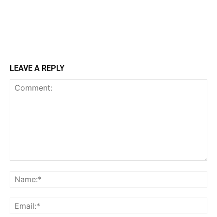
LEAVE A REPLY
Comment:
N
Em