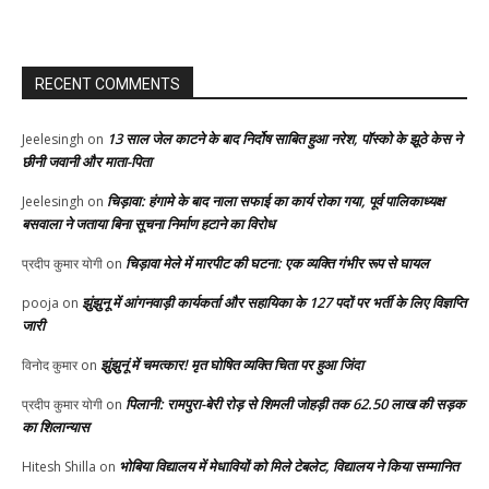
RECENT COMMENTS
13 साल जेल काटने के बाद निर्दोष साबित हुआ नरेश, पॉस्को के झूठे केस ने
Jeelesingh
on
छीनी जवानी और माता-पिता
चिड़ावा: हंगामे के बाद नाला सफाई का कार्य रोका गया, पूर्व पालिकाध्यक्ष
Jeelesingh
on
बसवाला ने जताया बिना सूचना निर्माण हटाने का विरोध
चिड़ावा मेले में मारपीट की घटना: एक व्यक्ति गंभीर रूप से घायल
प्रदीप कुमार योगी
on
झुंझुनू में आंगनवाड़ी कार्यकर्ता और सहायिका के 127 पदों पर भर्ती के लिए विज्ञप्ति
pooja
on
जारी
झुंझुनूं में चमत्कार! मृत घोषित व्यक्ति चिता पर हुआ जिंदा
विनोद कुमार
on
पिलानी: रामपुरा-बेरी रोड़ से शिमली जोहड़ी तक 62.50 लाख की सड़क
प्रदीप कुमार योगी
on
का शिलान्यास
भोबिया विद्यालय में मेधावियों को मिले टेबलेट, विद्यालय ने किया सम्मानित
Hitesh Shilla
on