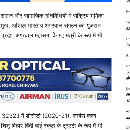
भर्
विन
समाज और सामाजिक गतिविधियों में सक्रिय भूमिका
प्र
 प्रमुख, अखिल भारतीय अग्रवाल संगठन की गुजरात
62
्रदेश अग्रवाल महासभा के महामंत्री के रूप में भी
Hi
ने
G
X2
30
हो
Je
जि
10
An
नल 3232J में डीसीटी (2020-21), लायंस क्लब
22 
शु विहार हिंदी हाई स्कूल के ट्रस्टी के रूप में भी
X2