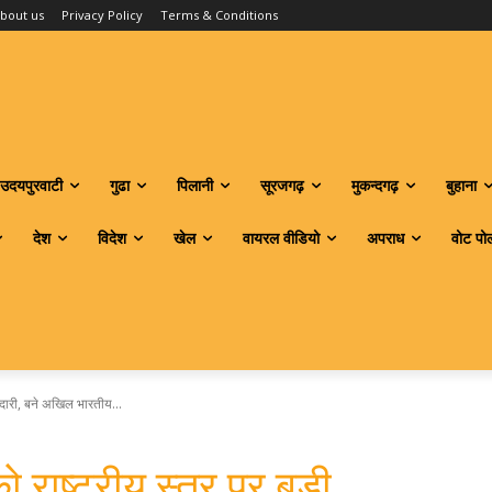
bout us
Privacy Policy
Terms & Conditions
उदयपुरवाटी
गुढा
पिलानी
सूरजगढ़
मुकन्दगढ़
बुहाना
देश
विदेश
खेल
वायरल वीडियो
अपराध
वोट पो
ेदारी, बने अखिल भारतीय...
राष्ट्रीय स्तर पर बड़ी