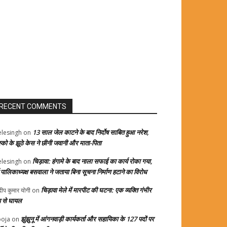
RECENT COMMENTS
13 साल जेल काटने के बाद निर्दोष साबित हुआ नरेश,
elesingh
on
स्को के झूठे केस ने छीनी जवानी और माता-पिता
चिड़ावा: हंगामे के बाद नाला सफाई का कार्य रोका गया,
elesingh
on
्व पालिकाध्यक्ष बसवाला ने जताया बिना सूचना निर्माण हटाने का विरोध
चिड़ावा मेले में मारपीट की घटना: एक व्यक्ति गंभीर
दीप कुमार योगी
on
प से घायल
झुंझुनू में आंगनवाड़ी कार्यकर्ता और सहायिका के 127 पदों पर
oja
on