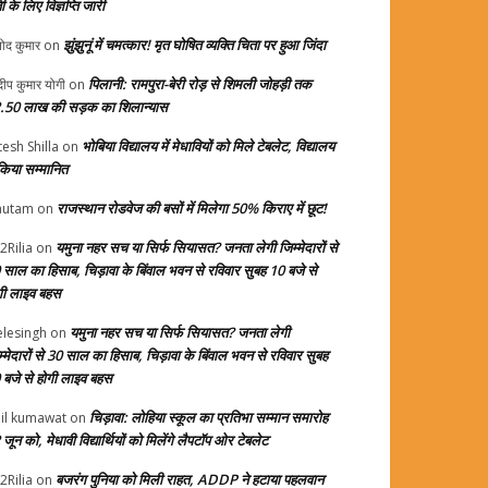
ती के लिए विज्ञप्ति जारी
झुंझुनूं में चमत्कार! मृत घोषित व्यक्ति चिता पर हुआ जिंदा
ोद कुमार
on
पिलानी: रामपुरा-बेरी रोड़ से शिमली जोहड़ी तक
दीप कुमार योगी
on
.50 लाख की सड़क का शिलान्यास
भोबिया विद्यालय में मेधावियों को मिले टेबलेट, विद्यालय
tesh Shilla
on
 किया सम्मानित
राजस्थान रोडवेज की बसों में मिलेगा 50% किराए में छूट!
autam
on
यमुना नहर सच या सिर्फ सियासत? जनता लेगी जिम्मेदारों से
2Rilia
on
 साल का हिसाब, चिड़ावा के बिंवाल भवन से रविवार सुबह 10 बजे से
गी लाइव बहस
यमुना नहर सच या सिर्फ सियासत? जनता लेगी
elesingh
on
म्मेदारों से 30 साल का हिसाब, चिड़ावा के बिंवाल भवन से रविवार सुबह
 बजे से होगी लाइव बहस
चिड़ावा: लोहिया स्कूल का प्रतिभा सम्मान समारोह
il kumawat
on
जून को, मेधावी विद्यार्थियों को मिलेंगे लैपटॉप ओर टेबलेट
बजरंग पुनिया को मिली राहत, ADDP ने हटाया पहलवान
2Rilia
on